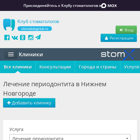
Присоединяйтесь к Клубу стоматологов в
Клуб стоматологов
stomatologclub.ru
Вход
Регистрация
Клиники
Все клиники
Статьи
Консультации
Города и страны
Услуги
Маркет
Лечение периодонтита в Нижнем
Новгороде
Обучение
Добавить клинику
Вакансии
Резюме
Услуга
Объявления
Лечение периодонтита