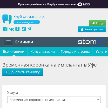
Присоединяйтесь к Клубу стоматологов в
Клуб стоматологов
stomatologclub.ru
Вход
Регистрация
Клиники
Все клиники
Статьи
Консультации
Города и страны
Услуги
Маркет
Временная коронка на имплантат в Уфе
Обучение
Добавить клинику
Вакансии
Резюме
Услуга
Временная коронка на имплантат
Объявления