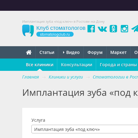
Имплантация зуба «под ключ» в Ростове-на-Дону
Клуб стоматологов
stomatologclub.ru
Статьи
Видео
Форум
Маркет
О
Все клиники
Консультации
Города и страны
Главная
→
Клиники и услуги
→
Стоматологии в Рост
Имплантация зуба «под к
Услуга
Имплантация зуба «под ключ»