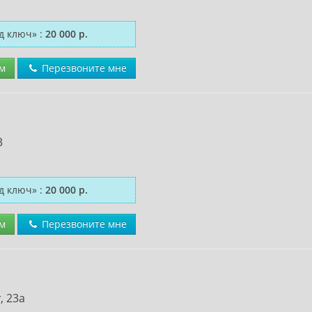
д ключ»
:
20 000 р.
м
Перезвоните мне
3
д ключ»
:
20 000 р.
м
Перезвоните мне
, 23а