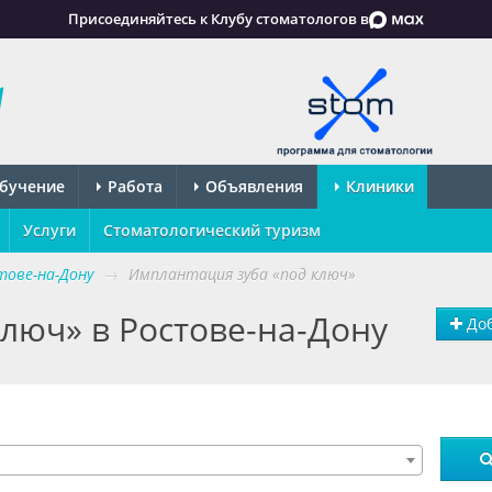
Присоединяйтесь к Клубу стоматологов в
бучение
Работа
Объявления
Клиники
Услуги
Стоматологический туризм
ове-на-Дону
→
Имплантация зуба «под ключ»
люч» в Ростове-на-Дону
Доб