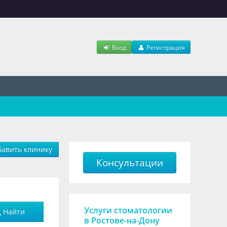
Вход
Регистрация
авить клинику
Консультации
Услуги стоматологии
Найти
в Ростове-на-Дону