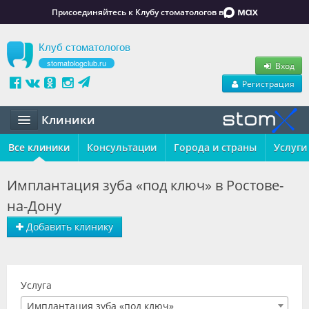
Присоединяйтесь к Клубу стоматологов в
Клуб стоматологов
stomatologclub.ru
Вход
Регистрация
Клиники
Все клиники
Статьи
Консультации
Города и страны
Услуги
Маркет
Имплантация зуба «под ключ» в Ростове-
на-Дону
Обучение
Добавить клинику
Вакансии
Резюме
Услуга
Объявления
Имплантация зуба «под ключ»