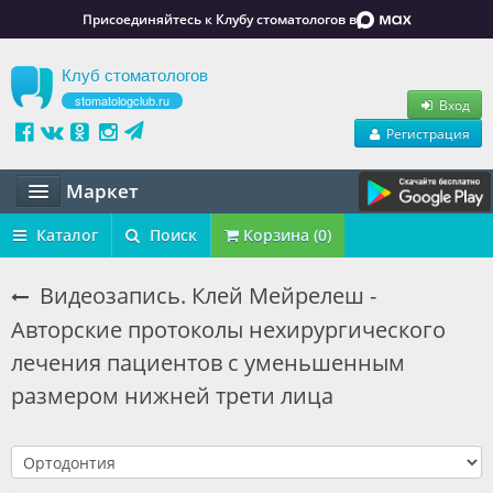
Присоединяйтесь к Клубу стоматологов в
Клуб стоматологов
stomatologclub.ru
Вход
Регистрация
Маркет
Статьи
Каталог
Поиск
Корзина (0)
Маркет
Видеозапись. Клей Мейрелеш -
Авторские протоколы нехирургического
Обучение
лечения пациентов с уменьшенным
Вакансии
размером нижней трети лица
Резюме
Объявления