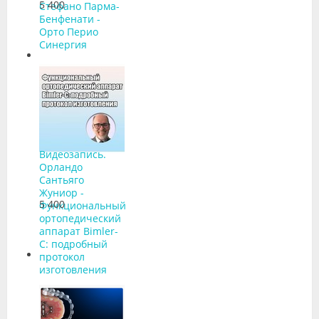
5 400
Стефано Парма-
Бенфенати -
Орто Перио
Синергия
Видеозапись.
Орландо
Сантьяго
Жуниор -
5 400
Функциональный
ортопедический
аппарат Bimler-
С: подробный
протокол
изготовления