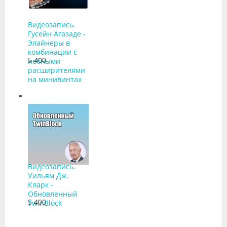
Видеозапись.
Гусейн Агазаде -
Элайнеры в
комбинации с
5 400
небными
расширителями
на минивинтах
Видеозапись.
Уильям Дж.
Кларк -
Обновленный
5 400
TwinBlock