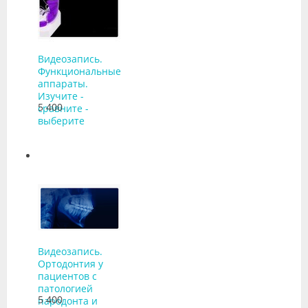
Видеозапись.
Функциональные
аппараты.
Изучите -
5 400
сравните -
выберите
Видеозапись.
Ортодонтия у
пациентов с
патологией
5 400
пародонта и