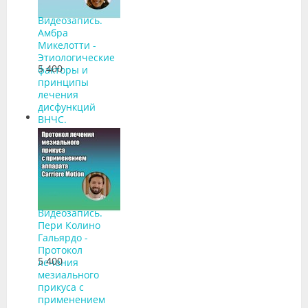
Видеозапись.
Амбра
Микелотти -
Этиологические
5 400
факторы и
принципы
лечения
дисфункций
ВНЧС.
Окклюзионная
шина: когда,
зачем и как
Видеозапись.
Пери Колино
Гальярдо -
Протокол
5 400
лечения
мезиального
прикуса с
применением