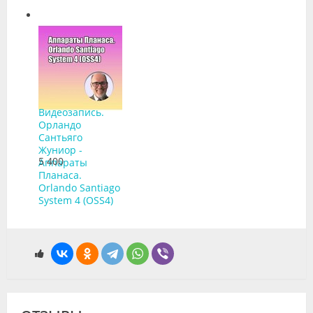
Видеозапись.
Орландо
Сантьяго
Жуниор -
5 400
Аппараты
Планаса.
Orlando Santiago
System 4 (OSS4)