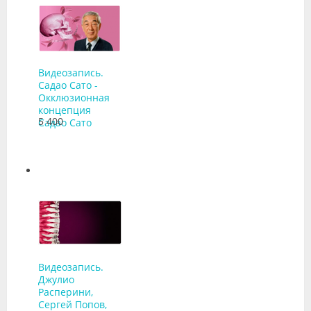
Видеозапись.
Садао Сато -
Окклюзионная
концепция
5 400
Садао Сато
Видеозапись.
Джулио
Расперини,
Сергей Попов,