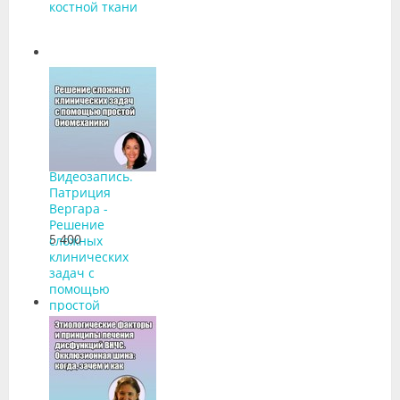
костной ткани
Видеозапись.
Патриция
Вергара -
Решение
5 400
сложных
клинических
задач с
помощью
простой
биомеханики