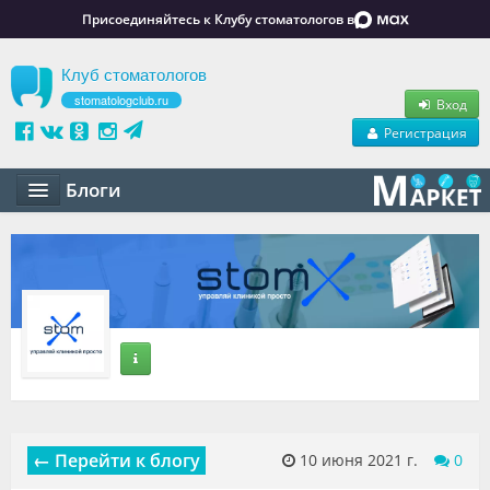
Присоединяйтесь к Клубу стоматологов в
Клуб стоматологов
stomatologclub.ru
Вход
Регистрация
Блоги
Статьи
Маркет
Обучение
Вакансии
Резюме
← Перейти к блогу
10 июня 2021 г.
0
Объявления