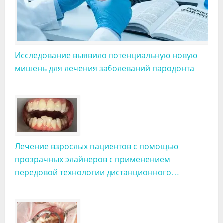
Видео
Форум
Клиники
Исследование выявило потенциальную новую
мишень для лечения заболеваний пародонта
Специалисты
Галерея
Блоги
Лаборатории
Лечение взрослых пациентов с помощью
прозрачных элайнеров с применением
передовой технологии дистанционного
контроля