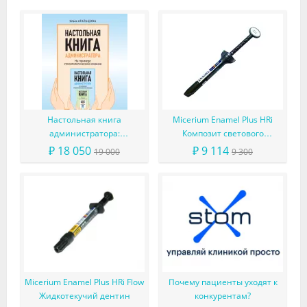
Настольная книга
Micerium Enamel Plus HRi
администратора:
Композит светового
конституция вашего
отверждения в шприце
₽ 18 050
₽ 9 114
19 000
9 300
ресепшена
Micerium Enamel Plus HRi Flow
Почему пациенты уходят к
Жидкотекучий дентин
конкурентам?