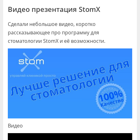
Видео
Видео презентация StomX
Форум
Сделали небольшое видео, коротко
Клиники
рассказывающее про программу для
стоматологии StomX и её возможности.
Специалисты
Галерея
Блоги
Лаборатории
Видео