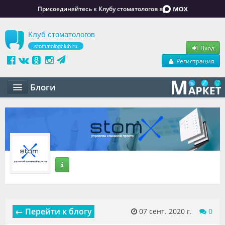
Присоединяйтесь к Клубу стоматологов в
Клуб стоматологов
stomatologclub.ru
Вход
Регистрация
Блоги
Статьи
Маркет
Обучение
Вакансии
Резюме
← Перейти к блогу
07 сент. 2020 г.
0
Объявления