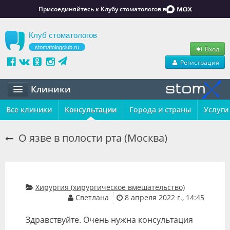
Присоединяйтесь к Клубу стоматологов в
Клуб стоматологов
stomatologclub.ru
Вход
Регистрация
Клиники
Все клиники
Статьи
Консультации
Города и страны
Услуги
Маркет
О язве в полости рта (Москва)
Обучение
Вакансии
Хирургия (хирургическое вмешательство)
Резюме
Светлана
8 апреля 2022 г., 14:45
Объявления
Здравствуйте. Очень нужна консультация