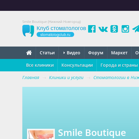
Smile Boutique (Нижний Новгород)
Клуб стоматологов
stomatologclub.ru
Статьи
Видео
Форум
Маркет
О
Все клиники
Консультации
Города и страны
Главная
→
Клиники и услуги
→
Стоматологии в Ниж
Smile Boutique