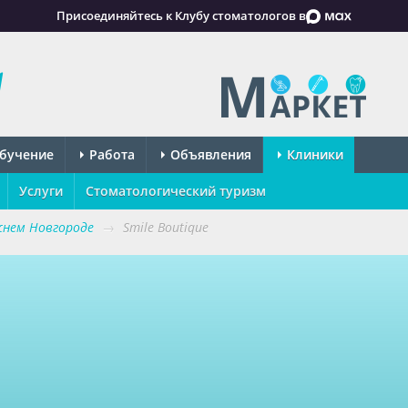
Присоединяйтесь к Клубу стоматологов в
бучение
Работа
Объявления
Клиники
Услуги
Стоматологический туризм
нем Новгороде
→
Smile Boutique