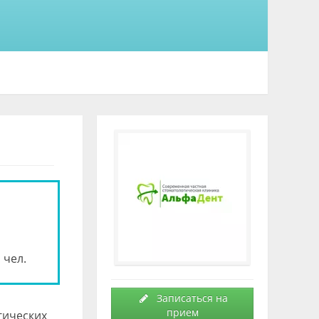
 чел.
Записаться на
прием
гических