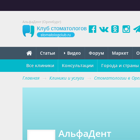
АльфаДент (Оренбург)
Клуб стоматологов
stomatologclub.ru
Статьи
Видео
Форум
Маркет
О
Все клиники
Консультации
Города и страны
Главная
→
Клиники и услуги
→
Стоматологии в Оре
АльфаДент