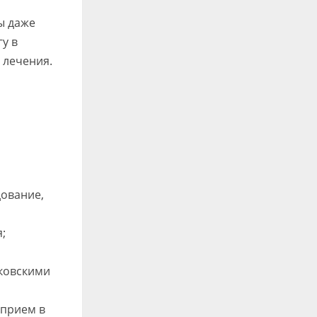
ы даже
у в
 лечения.
дование,
;
нковскими
 прием в