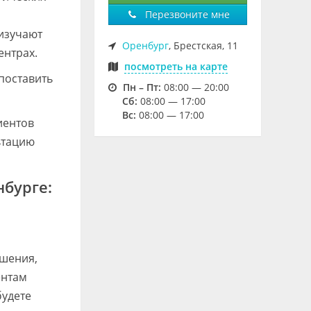
Перезвоните мне
изучают
Оренбург
, Брестская, 11
ентрах.
посмотреть на карте
поставить
Пн – Пт:
08:00 — 20:00
Cб:
08:00 — 17:00
Вс:
08:00 — 17:00
иентов
ьтацию
бурге:
шения,
ентам
будете