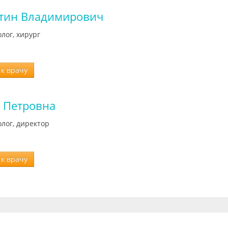
нтин Владимирович
лог, хирург
к врачу
 Петровна
лог, директор
к врачу