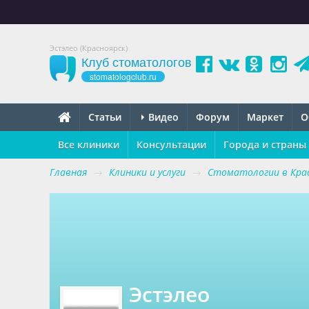
Эстэлео (Красноярск)
Клуб стоматологов
stomatologclub.ru
Статьи
Видео
Форум
Маркет
О
Все клиники
Консультации
Города и страны
Главная
→
Клиники и услуги
→
Стоматологии в Крас
Эстэлео