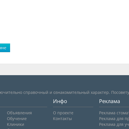
мне
лючительно справочный и ознакомительный характер. Посовету
Инфо
Реклама
Объявления
О проекте
Реклама стома
Обучение
Контакты
Реклама для п
Клиники
Реклама для у