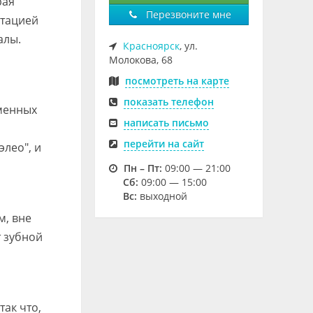
рая
Перезвоните мне
нтацией
алы.
Красноярск
, ул.
Молокова, 68
посмотреть на карте
показать телефон
еменных
написать письмо
перейти на сайт
лео", и
Пн – Пт:
09:00 — 21:00
Cб:
09:00 — 15:00
Вс:
выходной
м, вне
т зубной
ак что,