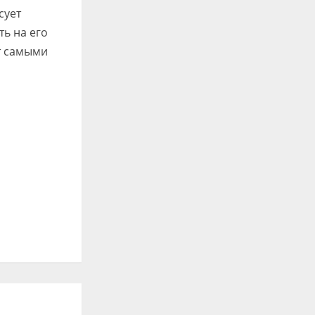
сует
ть на его
т самыми