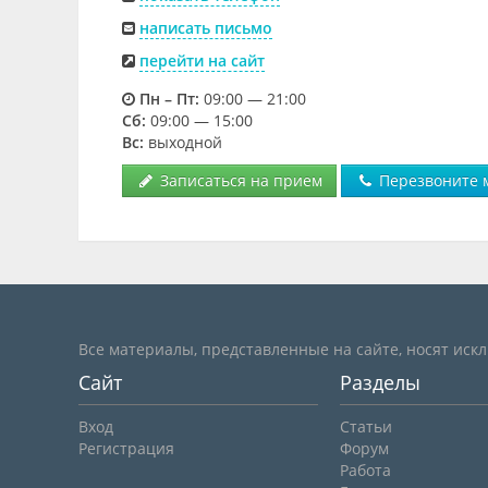
написать письмо
перейти на сайт
Пн – Пт:
09:00 — 21:00
Cб:
09:00 — 15:00
Вс:
выходной
Записаться на прием
Перезвоните 
Все материалы, представленные на сайте, носят иск
Сайт
Разделы
Вход
Статьи
Регистрация
Форум
Работа