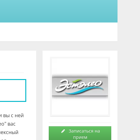
и вы с ней
о" вас
Записаться на
лексный
прием