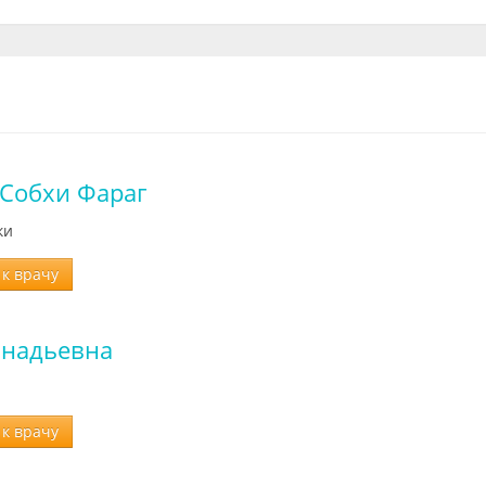
Собхи Фараг
ки
к врачу
ннадьевна
к врачу