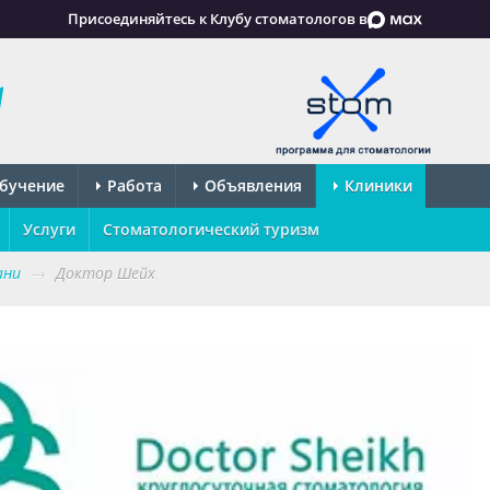
Присоединяйтесь к Клубу стоматологов в
бучение
Работа
Объявления
Клиники
Услуги
Стоматологический туризм
ани
→
Доктор Шейх