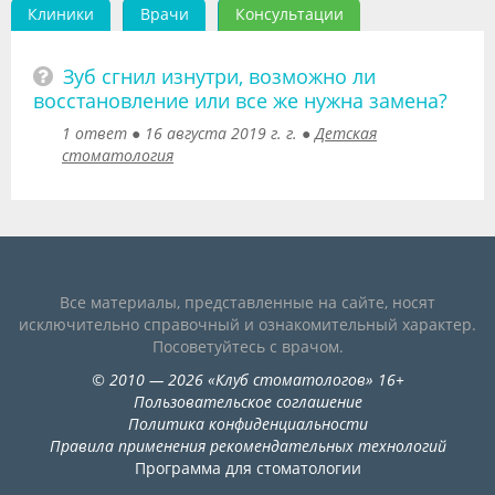
Клиники
Врачи
Консультации
Видео
Форум
Зуб сгнил изнутри, возможно ли
восстановление или все же нужна замена?
Клиники
1 ответ
●
16 августа 2019 г. г.
●
Детская
стоматология
Специалисты
Галерея
Блоги
Лаборатории
Все материалы, представленные на сайте, носят
исключительно справочный и ознакомительный характер.
Посоветуйтесь с врачом.
©
2010
— 2026
«
Клуб стоматологов
»
16+
Пользовательское соглашение
Политика конфиденциальности
Правила применения рекомендательных технологий
Программа для стоматологии