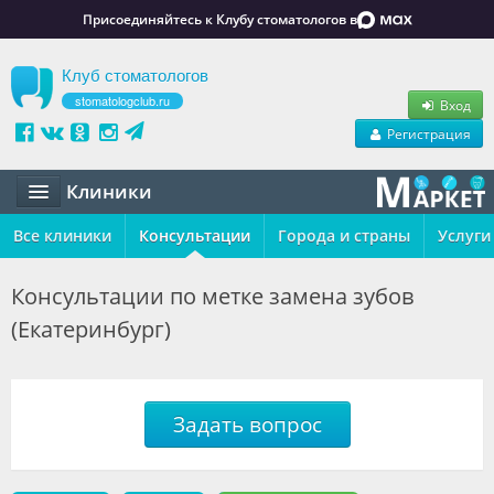
Присоединяйтесь к Клубу стоматологов в
Клуб стоматологов
stomatologclub.ru
Вход
Регистрация
Клиники
Все клиники
Статьи
Консультации
Города и страны
Услуги
Маркет
Консультации по метке замена зубов
(Екатеринбург)
Обучение
Вакансии
Резюме
Задать вопрос
Объявления