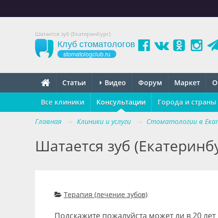
Шатается зуб (Екатеринбург)
Клуб стоматологов
stomatologclub.ru
Статьи
Видео
Форум
Маркет
О
Все клиники
Консультации
Города и страны
Главная
→
Клиники и услуги
→
Стоматологии в Ека
Шатается зуб (Екатеринбу
Терапия (лечение зубов)
Подскажите пожалуйста может ли в 20 лет