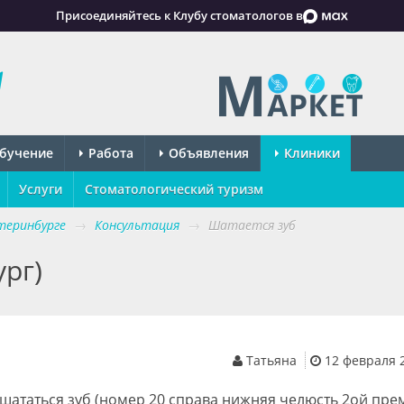
Присоединяйтесь к Клубу стоматологов в
бучение
Работа
Объявления
Клиники
Услуги
Стоматологический туризм
теринбурге
→
Консультация
→
Шатается зуб
рг)
Татьяна
12 февраля 20
 шататься зуб (номер 20 справа нижняя челюсть 2ой пре