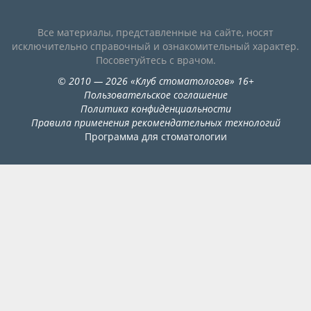
Видео
Все материалы, представленные на сайте, носят
Форум
исключительно справочный и ознакомительный характер.
Посоветуйтесь с врачом.
Клиники
©
2010
— 2026
«
Клуб стоматологов
»
16+
Пользовательское соглашение
Специалисты
Политика конфиденциальности
Правила применения рекомендательных технологий
Галерея
Программа для стоматологии
Блоги
Лаборатории