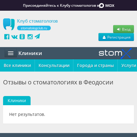
Присоединяйтесь к Клубу стоматологов в
Клуб стоматологов
stomatologclub.ru
Вход
Регистрация
Клиники
Все клиники
Статьи
Консультации
Города и страны
Услуги
Маркет
Отзывы о стоматологиях в Феодосии
Обучение
Клиники
Вакансии
Нет результатов.
Резюме
Объявления