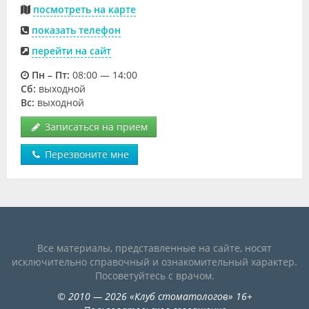
посмотреть на карте
показать телефон
перейти на сайт
Пн – Пт:
08:00 — 14:00
Cб:
выходной
Вс:
выходной
Записаться на прием
Перезвоните мне
Все материалы, представленные на сайте, носят
исключительно справочный и ознакомительный характер.
Посоветуйтесь с врачом.
©
2010
— 2026
«
Клуб стоматологов
»
16+