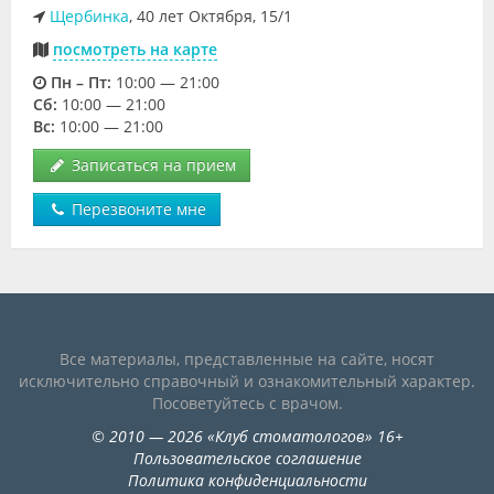
Щербинка
, 40 лет Октября, 15/1
посмотреть на карте
Пн – Пт:
10:00 — 21:00
Cб:
10:00 — 21:00
Вс:
10:00 — 21:00
Записаться на прием
Перезвоните мне
Все материалы, представленные на сайте, носят
исключительно справочный и ознакомительный характер.
Посоветуйтесь с врачом.
©
2010
— 2026
«
Клуб стоматологов
»
16+
Пользовательское соглашение
Политика конфиденциальности