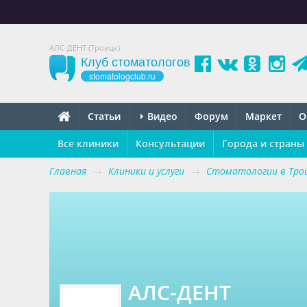
АЛС-ДЕНТ (Троицк)
Клуб стоматологов
stomatologclub.ru
Статьи
Видео
Форум
Маркет
О
Все клиники
Консультации
Города и страны
Главная
→
Клиники и услуги
→
Стоматологии в Тро
АЛС-ДЕНТ