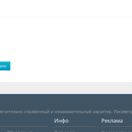
мне
лючительно справочный и ознакомительный характер. Посовету
Инфо
Реклама