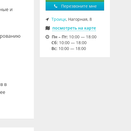
Перезвоните мне
ные и
Троицк
, Нагорная, 8
посмотреть на карте
ированию
Пн – Пт:
10:00 — 18:00
Cб:
10:00 — 18:00
Вс:
10:00 — 18:00
в в
лее