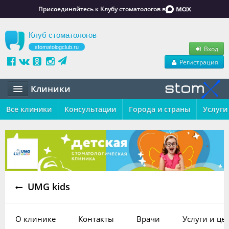
Присоединяйтесь к Клубу стоматологов в
Клуб стоматологов
stomatologclub.ru
Вход
Регистрация
Клиники
Все клиники
Статьи
Консультации
Города и страны
Услуги
Маркет
Обучение
Вакансии
UMG kids
Резюме
Объявления
О клинике
Контакты
Врачи
Услуги и це