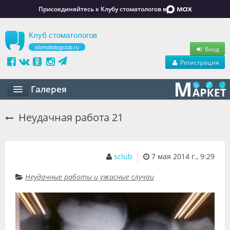
Присоединяйтесь к Клубу стоматологов в
Клуб стоматологов
stomatologclub.ru
Вход
Регистрация
Галерея
Статьи
Неудачная работа 21
Маркет
Обучение
sclub
7 мая 2014 г., 9:29
Вакансии
Неудачные работы и ужасные случаи
Резюме
Объявления