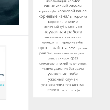
кариес
имплантация
клинический случай
корневой канал
корень зуба
корневые каналы
коронка
лечение
коронки
молочный зуб
мост
моляр
неудачная работа
нижняя челюсть
окклюзия
передние зубы
ортодонтия
работа
протез
резец
резцы
рентген
ретген
саморез
сердечко
срез
снимок
слепок
стоматологический наконечник
удаление без врача
травма
удаление зуба
ужасный случай
цветок
уже
установка имплантата
челюсть
череп
штифт