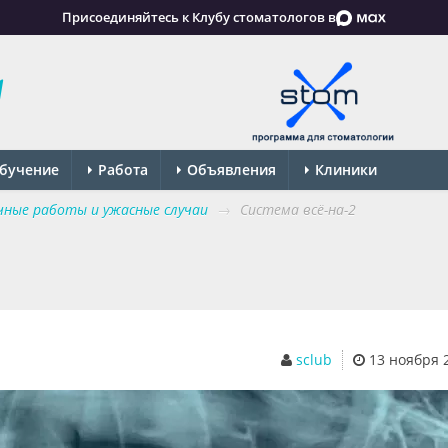
Присоединяйтесь к Клубу стоматологов в
бучение
Работа
Объявления
Клиники
чные работы и ужасные случаи
→
Система всё-на-2
sclub
13 ноября 20