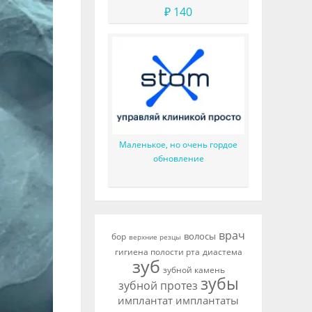
₽ 140
Маленькое, но очень гордое
обновление
врач
волосы
бор
верхние резцы
гигиена полости рта
диастема
зуб
зубной камень
зубы
зубной протез
имплантат
имплантаты