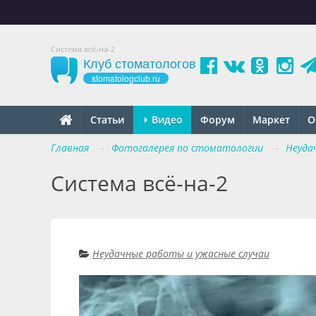
Система всё-на-2
Клуб стоматологов
stomatologclub.ru
Статьи
Видео
Форум
Маркет
О
Главная
→
Фотогалерея по стоматологии
→
Неуда
Система всё-на-2
Неудачные работы и ужасные случаи