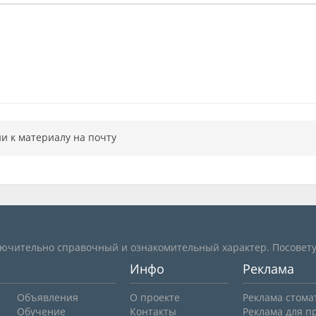
и к материалу на почту
лючительно справочный и ознакомительный характер. Посовету
Инфо
Реклама
Объявления
О проекте
Реклама стома
Обучение
Контакты
Реклама для п