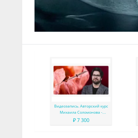
Видеозапись. Авторский курс
Михаила Соломонова -
Сложные случаи в эндодонтии
₽ 7 300