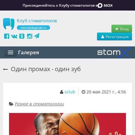
Присоединяйтесь к Клубу стоматологов в
Клуб стоматологов
stomatologclub.ru
Вход
Регистрация
Галерея
Статьи
Один промах - один зуб
Маркет
Обучение
sclub
20 мая 2021 г., 4:56
Вакансии
Разное в стоматологии
Резюме
Объявления