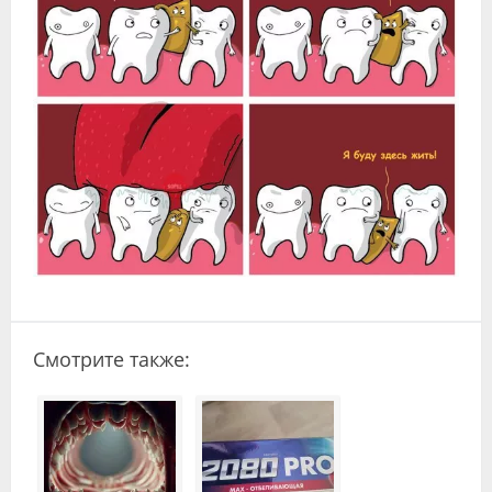
Видео
Форум
Клиники
Специалисты
Галерея
Блоги
Лаборатории
Смотрите также: