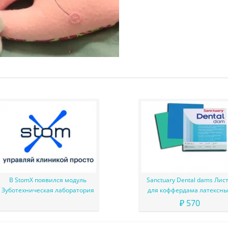
В StomX появился модуль
Sanctuary Dental dams Лис
Зуботехническая лаборатория
для коффердама латексн
₽ 570