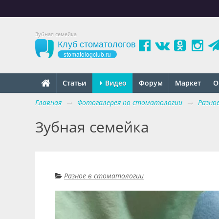
Зубная семейка
Клуб стоматологов
stomatologclub.ru
Статьи
Видео
Форум
Маркет
О
Главная
→
Фотогалерея по стоматологии
→
Разно
Зубная семейка
Разное в стоматологии