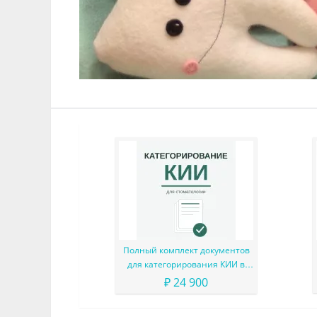
Полный комплект документов
для категорирования КИИ в
частной стоматологии (с
₽ 24 900
готовыми формулировками
расчётов критериев и