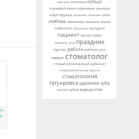
кольцо
клиника
картина
корневые каналы
корневой канал
кофе
кружка
лечение
лечение зубов
любовь
маникюр
мыло
машина
ортодонт
нейросеть
обезьяна
пациент
песок
пляж
праздник
полость рта
работа
протез
ребенок
рот
стоматолог
сердце
стоматологический кабинет
стоматологическое кресло
стоматология
татуировка
удаление зуба
эндодонтия
чистка зубов
ты
ые