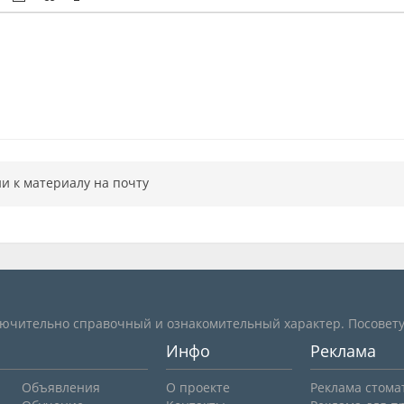
и к материалу на почту
лючительно справочный и ознакомительный характер. Посовету
Инфо
Реклама
Объявления
О проекте
Реклама стома