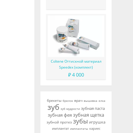
плане лечения
Coltene Оттискной материал
Speedex (комплект)
₽ 4 000
брекеты
врач
брелок
вышивка
елка
зуб
зубная паста
зуб мудрости
зубная щетка
зубная фея
зубы
игрушка
зубной протез
имплантат
кариес
имплантаты