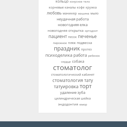
кольцо
конусное тело
корневые каналы
кофе
кружка
любовь
мыло
маникюр
машина
неудачная работа
новогодняя елка
новогодняя открытка
ортодонт
пациент
печенье
песок
подвеска
пирожное
пляж
праздник
протез
психоделика
работа
ребенок
собака
сердце
стоматолог
стоматологический кабинет
стоматология
тату
торт
татуировка
удаление зуба
цилиндрическая шейка
эндодонтия
юмор