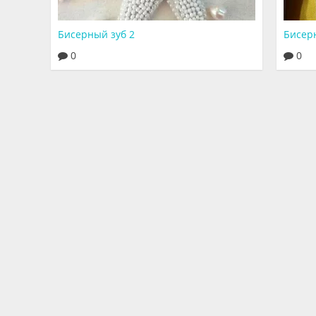
Бисерный зуб 2
Бисер
0
0