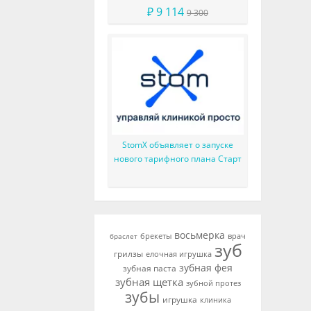
отверждения в шприце
₽ 9 114
9 300
StomX объявляет о запуске
нового тарифного плана Старт
восьмерка
брекеты
врач
браслет
зуб
грилзы
елочная игрушка
зубная фея
зубная паста
зубная щетка
зубной протез
зубы
игрушка
клиника