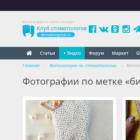
Фотографии по метке «бисер»
Клуб стоматологов
stomatologclub.ru
Статьи
Видео
Форум
Маркет
О
Главная
→
Фотогалерея по стоматологии
→
Метка
Фотографии по метке «б