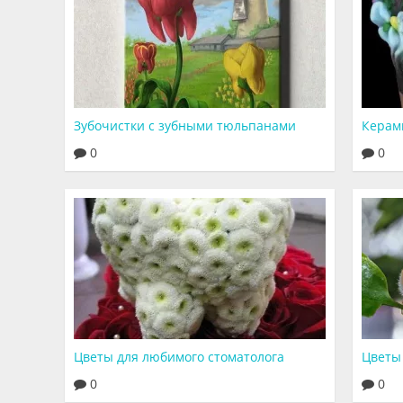
Зубочистки с зубными тюльпанами
Керам
0
0
Цветы для любимого стоматолога
Цветы
0
0