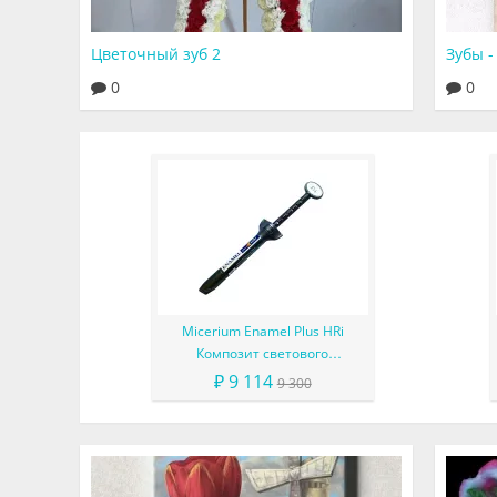
Цветочный зуб 2
Зубы -
0
0
Micerium Enamel Plus HRi
Композит светового
отверждения в шприце
₽ 9 114
9 300