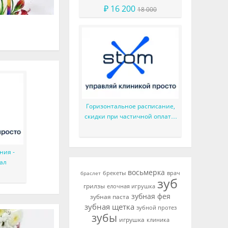
имплантатов
₽ 16 200
18 000
Горизонтальное расписание,
скидки при частичной оплате,
сервис Простые звонки и
многое другое
ния -
ал
восьмерка
брекеты
врач
браслет
зуб
грилзы
елочная игрушка
зубная фея
зубная паста
зубная щетка
зубной протез
зубы
игрушка
клиника