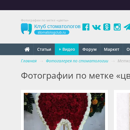
Фотографии по метке «цветы»
Клуб стоматологов
stomatologclub.ru
Статьи
Видео
Форум
Маркет
О
Главная
→
Фотогалерея по стоматологии
→
Метка
Фотографии по метке «ц