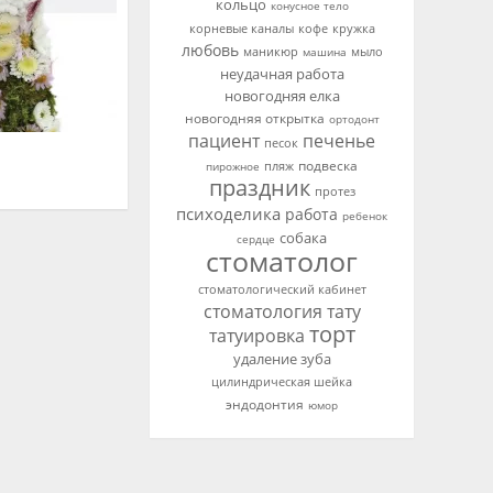
кольцо
конусное тело
корневые каналы
кофе
кружка
любовь
мыло
маникюр
машина
неудачная работа
новогодняя елка
новогодняя открытка
ортодонт
пациент
печенье
песок
подвеска
пирожное
пляж
праздник
протез
психоделика
работа
ребенок
собака
сердце
стоматолог
стоматологический кабинет
стоматология
тату
торт
татуировка
удаление зуба
цилиндрическая шейка
эндодонтия
юмор