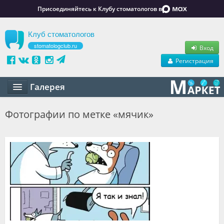
Присоединяйтесь к Клубу стоматологов в
Клуб стоматологов
stomatologclub.ru
Вход
Регистрация
Галерея
Статьи
Фотографии по метке «мячик»
Маркет
Обучение
Вакансии
Резюме
Объявления