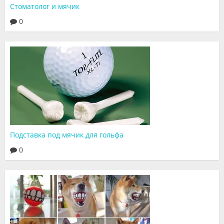
Стоматолог и мячик
Видео
0
Форум
Клиники
Специалисты
Галерея
Блоги
Подставка под мячик для гольфа
Лаборатории
0