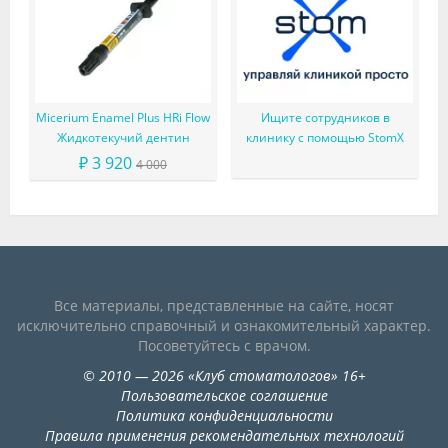
Micerium Enamel Plus HRi Flow
Ищите сотрудников в
Жидкотекучий дентин
клинику с помощью StomX
₽ 3 920
4 000
Все материалы, представленные на сайте, носят
исключительно справочный и ознакомительный характер.
Посоветуйтесь с врачом.
©
2010
— 2026
«
Клуб стоматологов
»
16+
Пользовательское соглашение
Политика конфиденциальности
Правила применения рекомендательных технологий