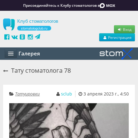
Присоединяйтесь к Клубу стоматологов в
Клуб стоматологов
stomatologclub.ru
Вход
Регистрация
Галерея
Статьи
Тату стоматолога 78
Маркет
Обучение
Татуировки
sclub
3 апреля 2023 г., 4:50
Вакансии
Резюме
Объявления