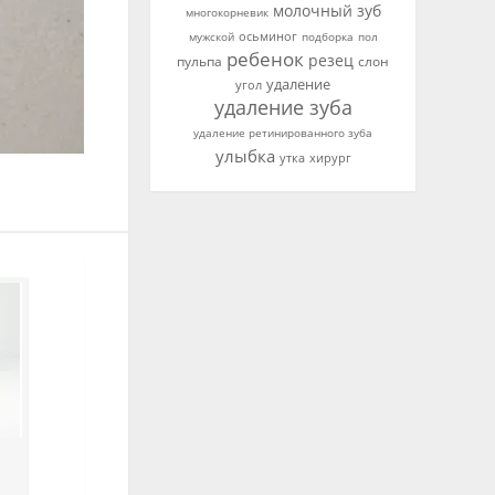
молочный зуб
многокорневик
осьминог
мужской
подборка
пол
ребенок
резец
пульпа
слон
удаление
угол
удаление зуба
удаление ретинированного зуба
улыбка
утка
хирург