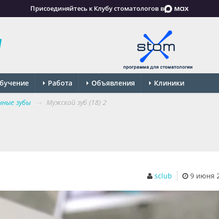
Присоединяйтесь к Клубу стоматологов в
бучение
Работа
Объявления
Клиники
нные зубы
→
Мужской зуб (18) 2
sclub
9 июня 20