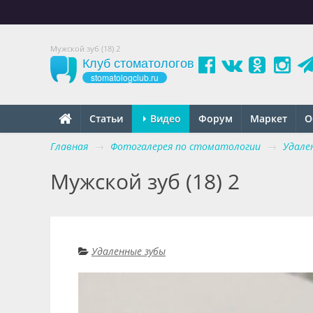
Мужской зуб (18) 2
Клуб стоматологов
stomatologclub.ru
Статьи
Видео
Форум
Маркет
О
Главная
→
Фотогалерея по стоматологии
→
Удале
Мужской зуб (18) 2
Удаленные зубы