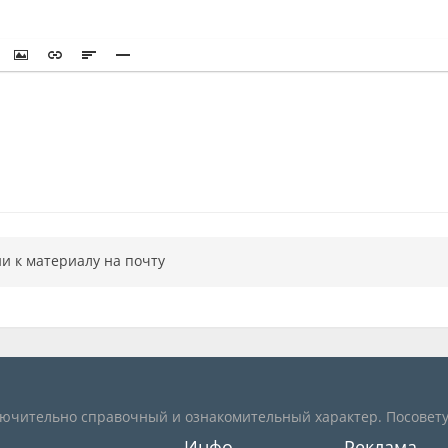
и к материалу на почту
лючительно справочный и ознакомительный характер. Посовету
Инфо
Реклама