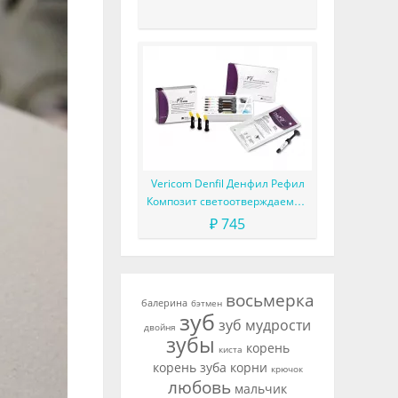
другие улучшения
Vericom Denfil Денфил Рефил
Композит светоотверждаемый
материал
₽ 745
восьмерка
балерина
бэтмен
зуб
зуб мудрости
двойня
зубы
корень
киста
корень зуба
корни
крючок
любовь
мальчик