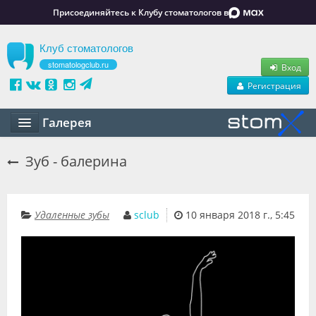
Присоединяйтесь к Клубу стоматологов в
Клуб стоматологов
stomatologclub.ru
Вход
Регистрация
Галерея
Статьи
Зуб - балерина
Маркет
Обучение
Удаленные зубы
sclub
10 января 2018 г., 5:45
Вакансии
Резюме
Объявления