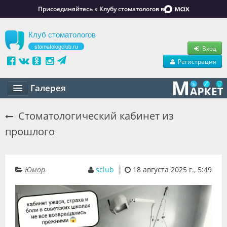
Присоединяйтесь к Клубу стоматологов в
Клуб стоматологов
stomatologclub.ru
Вход
Регистрация
Галерея
Статьи
Стоматологический кабинет из
прошлого
Маркет
Обучение
Юмор
sclub
18 августа 2025 г., 5:49
Вакансии
Резюме
Объявления