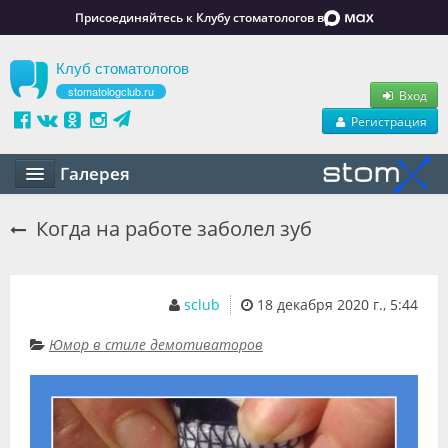
Присоединяйтесь к Клубу стоматологов в
Клуб стоматологов
stomatologclub.ru
Вход
Регистрация
Галерея
Статьи
Когда на работе заболел зуб
Маркет
Обучение
sclub
18 декабря 2020 г., 5:44
Вакансии
Юмор в стиле демотиваторов
Резюме
Объявления