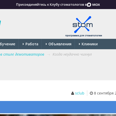
Присоединяйтесь к Клубу стоматологов в
бучение
Работа
Объявления
Клиники
в стиле демотиваторов
→
Когда неудачно чихнул
sclub
8 сентября 2