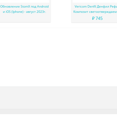
Обновление StomX под Android
Vericom Denfil Денфил Реф
и iOS (Iphone) - август 2023г.
Композит светоотверждае
материал
₽ 745