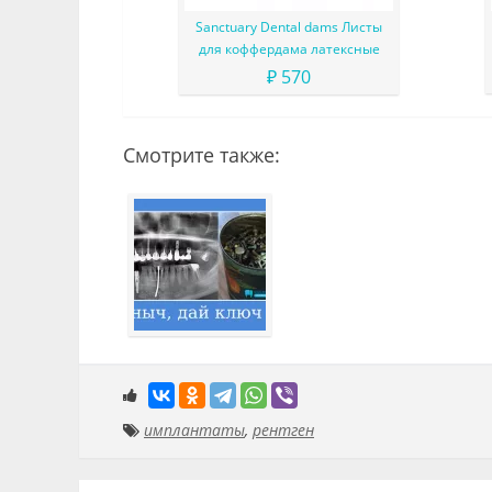
Sanctuary Dental dams Листы
для коффердама латексные
₽ 570
Смотрите также:
имплантаты
,
рентген