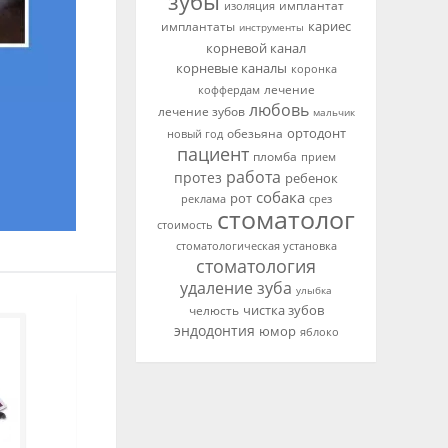
зубы
имплантат
изоляция
кариес
имплантаты
инструменты
корневой канал
корневые каналы
коронка
лечение
коффердам
любовь
лечение зубов
мальчик
ортодонт
новый год
обезьяна
пациент
пломба
прием
работа
протез
ребенок
собака
рот
реклама
срез
стоматолог
стоимость
стоматологическая установка
стоматология
удаление зуба
улыбка
чистка зубов
челюсть
эндодонтия
юмор
яблоко