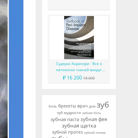
другое
Судзуки Хидэнори - Все о
патологии тканей вокруг
имплантатов
₽ 16 200
18 000
зуб
брекеты
врач
боль
дом
зуб мудрости
зубная боль
зубная фея
зубная паста
зубная щетка
зубной протез
зубной техник