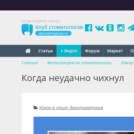
Когда неудачно чихнул
Клуб стоматологов
stomatologclub.ru
Статьи
Видео
Форум
Маркет
О
Главная
→
Фотогалерея по стоматологии
→
Юмор 
Когда неудачно чихнул
Юмор в стиле демотиваторов