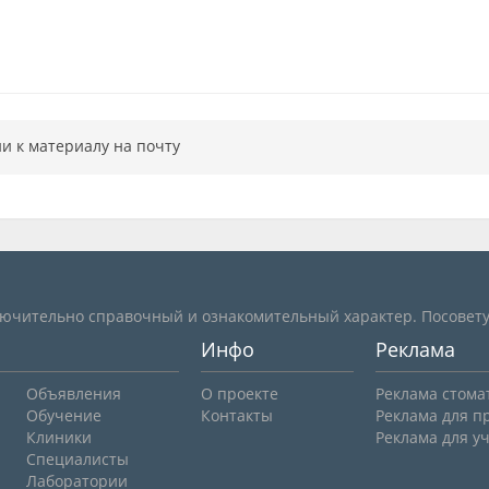
и к материалу на почту
лючительно справочный и ознакомительный характер. Посовету
Инфо
Реклама
Объявления
О проекте
Реклама стома
Обучение
Контакты
Реклама для п
Клиники
Реклама для у
Специалисты
Лаборатории