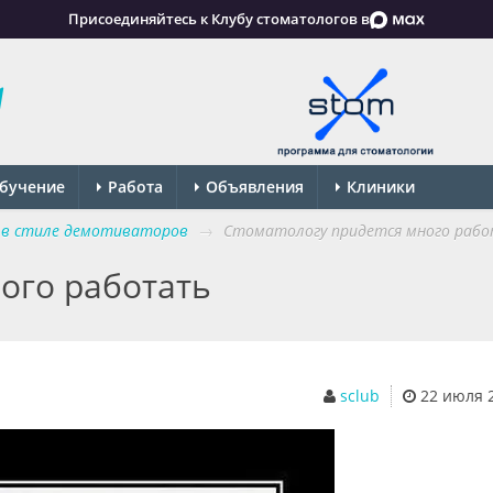
Присоединяйтесь к Клубу стоматологов в
бучение
Работа
Объявления
Клиники
в стиле демотиваторов
→
Стоматологу придется много раб
ого работать
sclub
22 июля 20