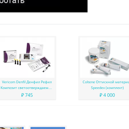
Vericom Denfil Денфил Рефил
Coltene Оттискной матери
Композит светоотверждаемый
Speedex (комплект)
материал
₽ 745
₽ 4 000