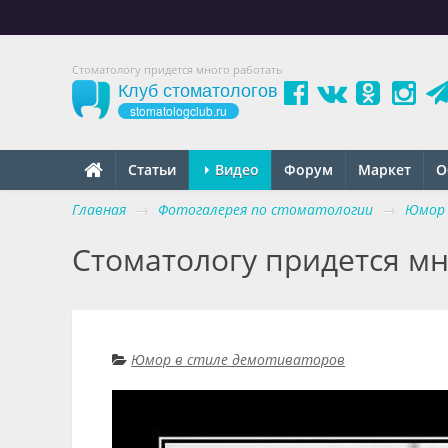
Стоматологу придется много работать
Клуб стоматологов
stomatologclub.ru
Статьи
Видео
Форум
Маркет
О
Главная
→
Фотогалерея по стоматологии
→
Юмор 
Стоматологу придется мн
Юмор в стиле демотиваторов