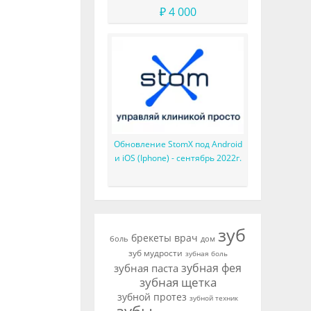
₽ 4 000
Обновление StomX под Android
и iOS (Iphone) - сентябрь 2022г.
зуб
брекеты
врач
боль
дом
зуб мудрости
зубная боль
зубная фея
зубная паста
зубная щетка
зубной протез
зубной техник