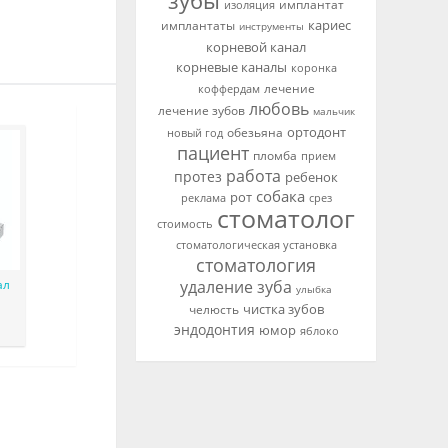
зубы
имплантат
изоляция
кариес
имплантаты
инструменты
корневой канал
корневые каналы
коронка
лечение
коффердам
любовь
лечение зубов
мальчик
ортодонт
новый год
обезьяна
пациент
пломба
прием
работа
протез
ребенок
собака
рот
реклама
срез
стоматолог
стоимость
стоматологическая установка
стоматология
ал
удаление зуба
улыбка
чистка зубов
челюсть
эндодонтия
юмор
яблоко