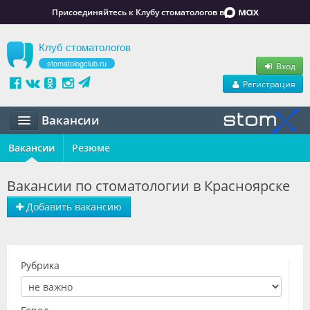
Присоединяйтесь к Клубу стоматологов в
Клуб стоматологов
stomatologclub.ru
Вход
Регистрация
Вакансии
Вакансии
Статьи
Резюме
Маркет
Вакансии по стоматологии в Красноярске
Обучение
Добавить вакансию
Вакансии
Резюме
Рубрика
Объявления