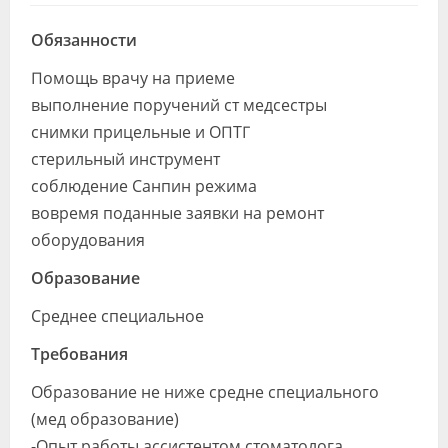
Видео
Обязанности
Форум
Помощь врачу на приеме
Клиники
выполнение поручений ст медсестры
снимки прицельные и ОПТГ
Специалисты
стерильный инструмент
соблюдение Санпин режима
Галерея
вовремя поданные заявки на ремонт
Блоги
оборудования
Лаборатории
Образование
Среднее специальное
Требования
Образование не ниже средне специального
(мед образование)
-Опыт работы ассистентом стоматолога