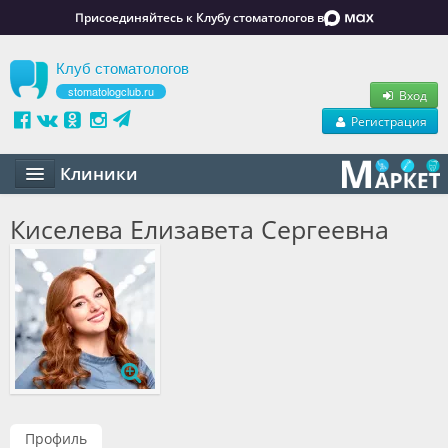
Присоединяйтесь к Клубу стоматологов в
Клуб стоматологов
stomatologclub.ru
Вход
Регистрация
Клиники
Статьи
Киселева Елизавета Сергеевна
Маркет
Обучение
Вакансии
Резюме
Объявления
Профиль