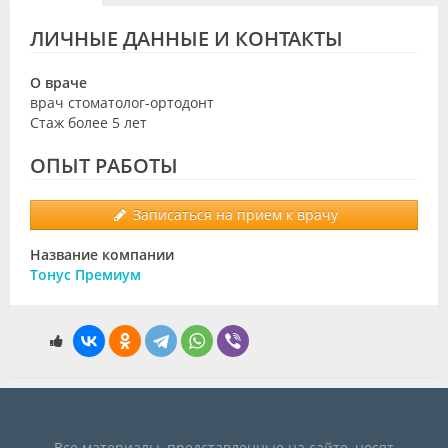
Видео
ЛИЧНЫЕ ДАННЫЕ И КОНТАКТЫ
Форум
О враче
Клиники
врач стоматолог-ортодонт
Стаж более 5 лет
Специалисты
ОПЫТ РАБОТЫ
Галерея
Записаться на прием к врачу
Блоги
Название компании
Лаборатории
Тонус Премиум
Все материалы, представленные на сайте, носят