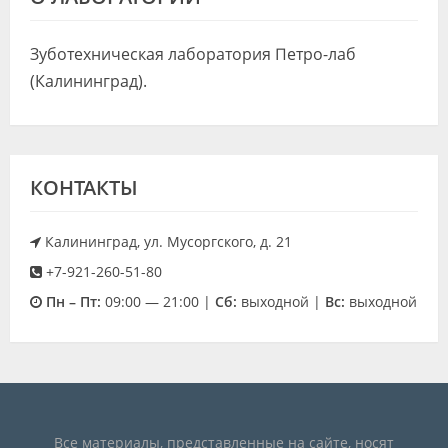
Видео
Зуботехническая лаборатория Петро-лаб
Форум
(Калининград).
Клиники
Специалисты
КОНТАКТЫ
Галерея
Блоги
Калининград, ул. Мусоргского, д. 21
Лаборатории
+7-921-260-51-80
Пн – Пт:
09:00 — 21:00 |
Cб:
выходной |
Вс:
выходной
Все материалы, представленные на сайте, носят