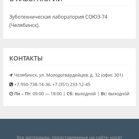
Видео
Зуботехническая лаборатория СОЮЗ-74
Форум
(Челябинск).
Клиники
Специалисты
КОНТАКТЫ
Галерея
Блоги
Челябинск, ул. Молодогвардейцев, д. 32 (офис 301)
Лаборатории
+7-950-738-14-36, +7 (351) 233-12-45
Пн – Пт:
09:00 — 18:00 |
Cб:
выходной |
Вс:
выходной
Все материалы, представленные на сайте, носят