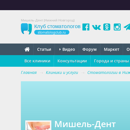
Мишель-Дент (Нижний Новгород)
Клуб стоматологов
stomatologclub.ru
Статьи
Видео
Форум
Маркет
О
Все клиники
Консультации
Города и страны
Главная
→
Клиники и услуги
→
Стоматологии в Ниж
Мишель-Дент