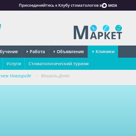
Присоединяйтесь к Клубу стоматологов в
бучение
Работа
Объявления
Клиники
Услуги
Стоматологический туризм
нем Новгороде
→
Мишель-Дент