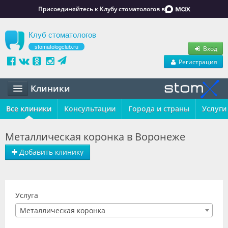
Присоединяйтесь к Клубу стоматологов в
Клуб стоматологов
stomatologclub.ru
Вход
Регистрация
Клиники
Все клиники
Статьи
Консультации
Города и страны
Услуги
Маркет
Металлическая коронка в Воронеже
Обучение
Добавить клинику
Вакансии
Резюме
Услуга
Металлическая коронка
Объявления