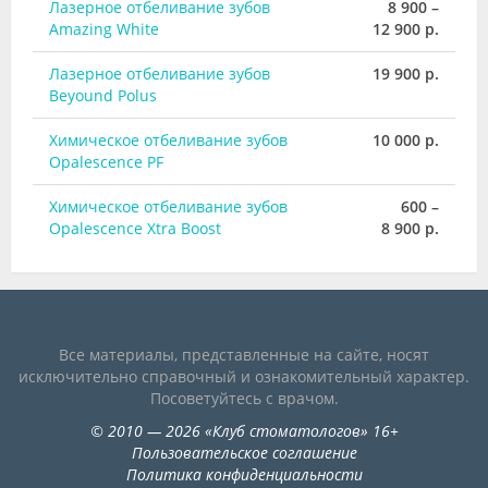
Лазерное отбеливание зубов
8 900 –
Amazing White
12 900 р.
Лазерное отбеливание зубов
19 900 р.
Beyound Polus
Химическое отбеливание зубов
10 000 р.
Opalescence PF
Химическое отбеливание зубов
600 –
Opalescence Xtra Boost
8 900 р.
Все материалы, представленные на сайте, носят
исключительно справочный и ознакомительный характер.
Посоветуйтесь с врачом.
©
2010
— 2026
«
Клуб стоматологов
»
16+
Пользовательское соглашение
Политика конфиденциальности