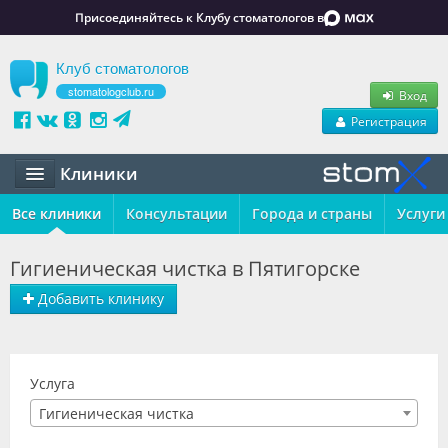
Присоединяйтесь к Клубу стоматологов в
Клуб стоматологов
stomatologclub.ru
Вход
Регистрация
Клиники
Все клиники
Статьи
Консультации
Города и страны
Услуги
Маркет
Гигиеническая чистка в Пятигорске
Обучение
Добавить клинику
Вакансии
Резюме
Услуга
Гигиеническая чистка
Объявления