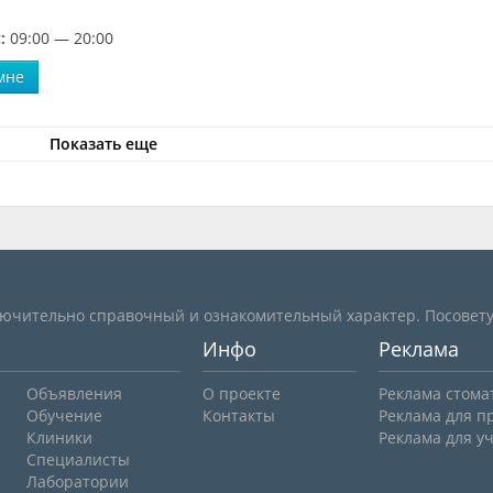
:
09:00 — 20:00
мне
Показать еще
лючительно справочный и ознакомительный характер. Посовету
Инфо
Реклама
Объявления
О проекте
Реклама стома
Обучение
Контакты
Реклама для п
Клиники
Реклама для у
Специалисты
Лаборатории