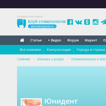
Юнидент (Каспийск)
Клуб стоматологов
stomatologclub.ru
Статьи
Видео
Форум
Маркет
О
Все клиники
Консультации
Города и страны
Главная
→
Клиники и услуги
→
Стоматологии в Кас
Юнидент