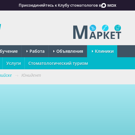
Присоединяйтесь к Клубу стоматологов в
бучение
Работа
Объявления
Клиники
Услуги
Стоматологический туризм
пийске
→
Юнидент