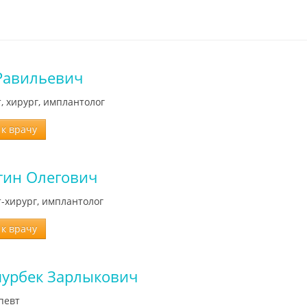
Равильевич
, хирург, имплантолог
к врачу
тин Олегович
т-хирург, имплантолог
к врачу
урбек Зарлыкович
певт