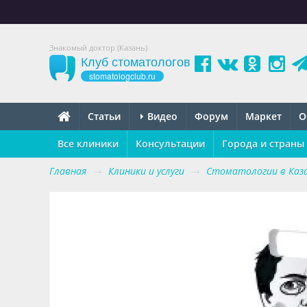
Знакомый доктор (Казань)
Клуб стоматологов
stomatologclub.ru
Статьи
Видео
Форум
Маркет
О
Все клиники
Консультации
Города и страны
Главная
→
Клиники и услуги
→
Стоматологии в Каз