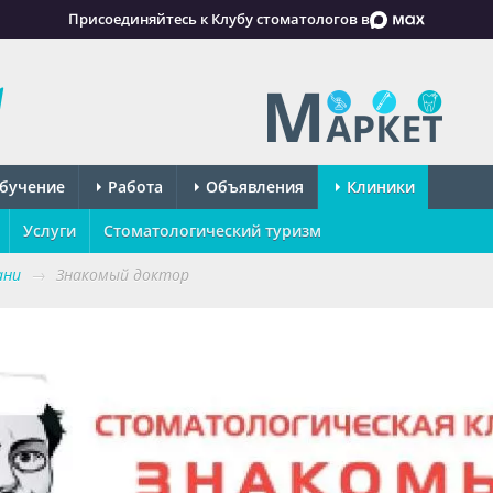
Присоединяйтесь к Клубу стоматологов в
бучение
Работа
Объявления
Клиники
Услуги
Стоматологический туризм
ани
→
Знакомый доктор