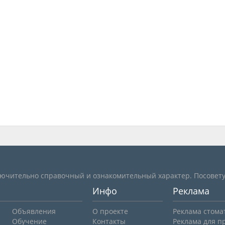
лючительно справочный и ознакомительный характер. Посовету
Инфо
Реклама
Объявления
О проекте
Реклама стома
Обучение
Контакты
Реклама для п