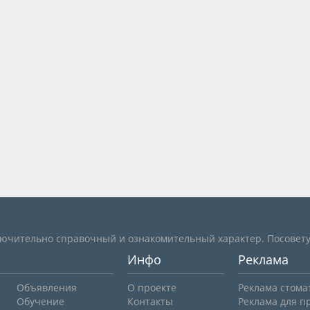
лючительно справочный и ознакомительный характер. Посовету
Инфо
Реклама
Объявления
О проекте
Реклама стома
Обучение
Контакты
Реклама для п