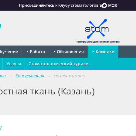
Присоединяйтесь к Клубу стоматологов в
бучение
Работа
Объявления
Клиники
Услуги
Стоматологический туризм
ани
→
Консультация
→
костная ткань
стная ткань (Казань)
?