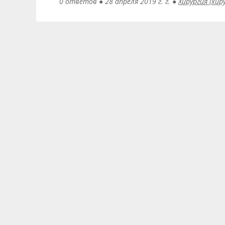
0 ответов
●
28 апреля 2019 г. г.
●
Хирургия (хи