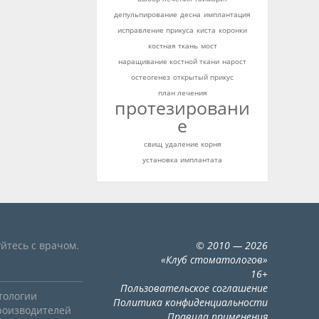
депульпирование
десна
имплантация
исправление прикуса
киста
коронки
костная ткань
мост
наращивание костной ткани
нарост
остеогенез
открытый прикус
план лечения
протезировани
е
свищ
удаление корня
установка имплантата
йтесь с врачом.
©
2010
— 2026
«
Клуб стоматологов
»
16+
Пользовательское соглашение
тологии
Политика конфиденциальности
роизводителей
Правила применения