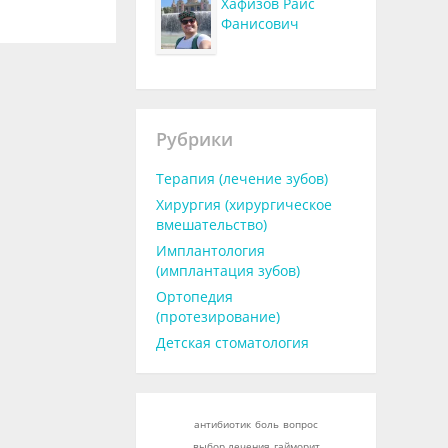
Хафизов Раис
Фанисович
Рубрики
Терапия (лечение зубов)
Хирургия (хирургическое
вмешательство)
Имплантология
(имплантация зубов)
Ортопедия
(протезирование)
Детская стоматология
антибиотик
боль
вопрос
выбор лечения
гайморит