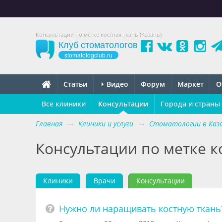
Консультации по метке костная ткань (Казань)
Клуб стоматологов
stomatologclub.ru
Статьи
Видео
Форум
Маркет
О
Все клиники
Консультации
Города и страны
Главная
→
Клиники и услуги
→
Стоматологии в Каз
Консультации по метке ко
Клиники
Врачи
Консультации
Нужно ли наращивать костную ткань