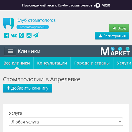
Присоединяйтесь к Клубу стоматологов в
Клуб стоматологов
stomatologclub.ru
Вход
Регистрация
Клиники
Все клиники
Статьи
Консультации
Города и страны
Услуги
Маркет
Стоматологии в Апрелевке
Обучение
Добавить клинику
Вакансии
Резюме
Услуга
Любая услуга
Объявления