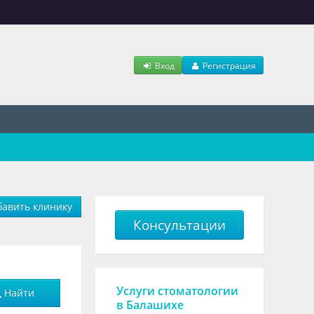
Вход
Регистрация
авить клинику
Консультации
Услуги стоматологии
Найти
в Балашихе