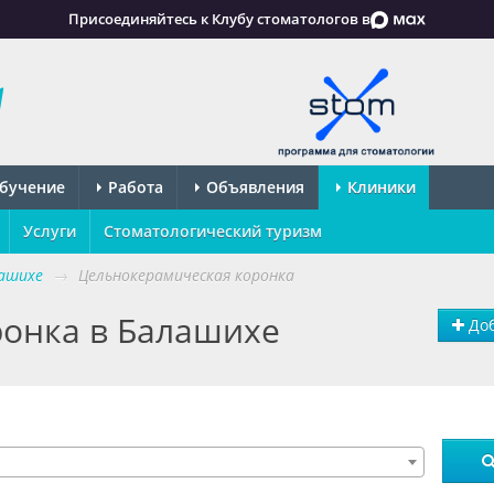
Присоединяйтесь к Клубу стоматологов в
бучение
Работа
Объявления
Клиники
Услуги
Стоматологический туризм
ашихе
→
Цельнокерамическая коронка
онка в Балашихе
Доб