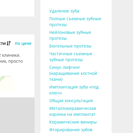
Удаление зуба
Полные съемные зубные
протезы
Нейлоновые зубные
протезы
сти
по цене
Бюгельные протезы
Частичные съемные
2 клиники.
зубные протезы
ик, просто
Синус-лифтинг
(наращивание костной
ткани)
Имплантация зуба «под
ключ»
Общая консультация
Металлокерамическая
коронка на имплантат
Керамические виниры
Фторирование зубов