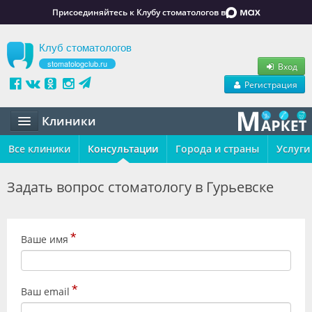
Присоединяйтесь к Клубу стоматологов в
Клуб стоматологов
stomatologclub.ru
Вход
Регистрация
Клиники
Все клиники
Статьи
Консультации
Города и страны
Услуги
Маркет
Задать вопрос стоматологу в Гурьевске
Обучение
*
Вакансии
Ваше имя
Резюме
*
Ваш email
Объявления