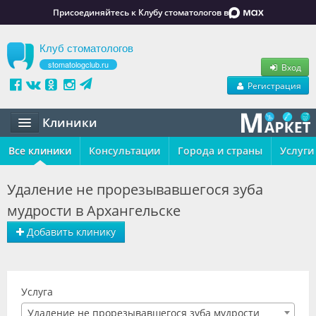
Присоединяйтесь к Клубу стоматологов в
Клуб стоматологов
stomatologclub.ru
Вход
Регистрация
Клиники
Все клиники
Статьи
Консультации
Города и страны
Услуги
Маркет
Удаление не прорезывавшегося зуба
мудрости в Архангельске
Обучение
Добавить клинику
Вакансии
Резюме
Услуга
Объявления
Удаление не прорезывавшегося зуба мудрости